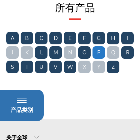
所有产品
A
B
C
D
E
F
G
H
I
J
K
L
M
N
O
P
Q
R
S
T
U
V
W
X
Y
Z
产品类别
关于全球