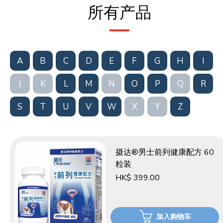
所有产品
A
B
C
D
E
F
G
H
I
J
K
L
M
N
O
P
Q
R
S
T
U
V
W
X
Y
Z
摄达®男士前列健康配方 60
粒装
HK$ 399.00
加入购物车