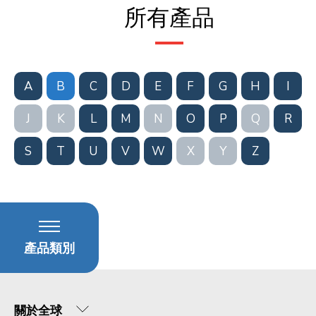
所有產品
A
B
C
D
E
F
G
H
I
J
K
L
M
N
O
P
Q
R
S
T
U
V
W
X
Y
Z
產品類別
關於全球