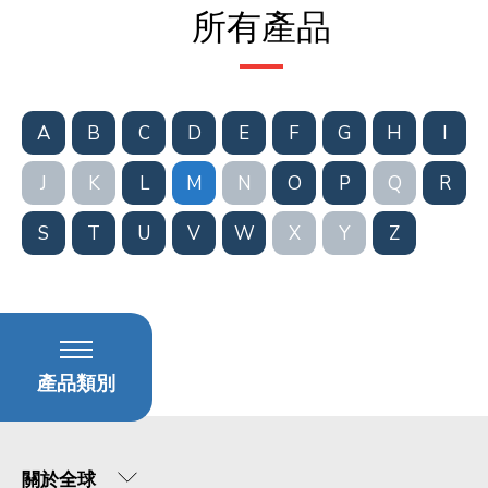
所有產品
A
B
C
D
E
F
G
H
I
J
K
L
M
N
O
P
Q
R
S
T
U
V
W
X
Y
Z
產品類別
關於全球