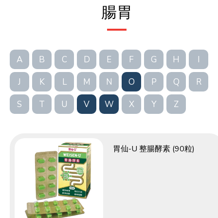
腸胃
A
B
C
D
E
F
G
H
I
J
K
L
M
N
O
P
Q
R
S
T
U
V
W
X
Y
Z
胃仙-U 整腸酵素 (90粒)