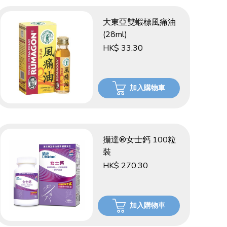
大東亞雙蝦標風痛油
(28ml)
HK$ 33.30
加入購物車
攝達®女士鈣 100粒
裝
HK$ 270.30
加入購物車