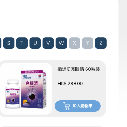
S
T
U
V
W
X
Y
Z
攝達®亮眼清 60粒裝
HK$ 299.00
加入購物車