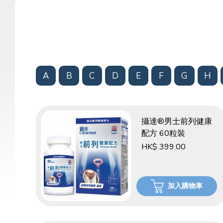
A
B
C
D
E
F
G
H
攝達®男士前列健康
配方 60粒裝
HK$ 399.00
加入購物車