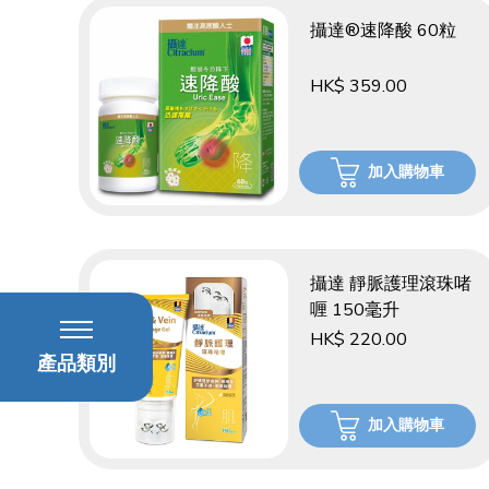
攝達®速降酸 60粒
HK$ 359.00
加入購物車
攝達 靜脈護理滾珠啫
喱 150毫升
HK$ 220.00
產品類別
加入購物車