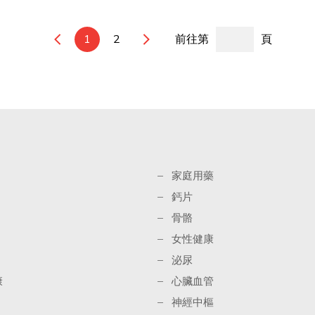
1
2
前往第
頁
家庭用藥
鈣片
骨骼
女性健康
泌尿
康
心臟血管
神經中樞