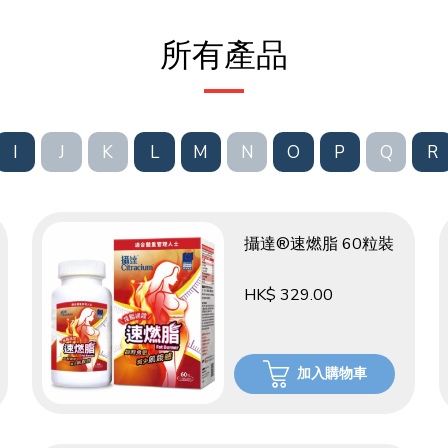
所有產品
I
J
K
L
M
N
O
P
Q
R
攝達®速燃脂 60粒裝
HK$ 329.00
加入購物車