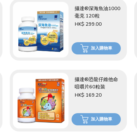
攝達®深海魚油1000
毫克 120粒
HK$ 299.00
加入購物車
攝達®恐龍仔維他命
咀嚼片60粒裝
HK$ 169.20
加入購物車