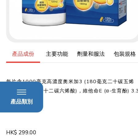
產品成份
主要功能
劑量和服法
包裝規格
每片含1000毫克高濃度奧米加3 (180毫克二十碳五烯
酸，120毫克二十二碳六烯酸)，維他命E (α-生育酚) 3.
毫克
產品類別
HK$ 299.00