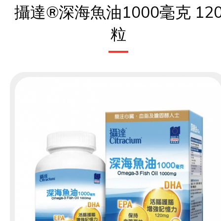
攝達®深海魚油1000毫克 12
粒