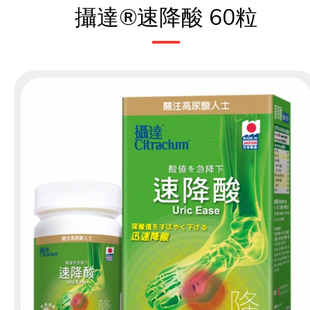
攝達®速降酸 60粒