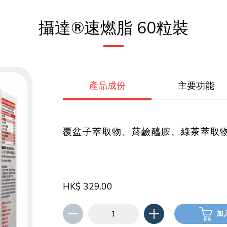
攝達®速燃脂 60粒裝
產品成份
主要功能
覆盆子萃取物、菸鹼醯胺、綠茶萃取物
HK$ 329.00
加