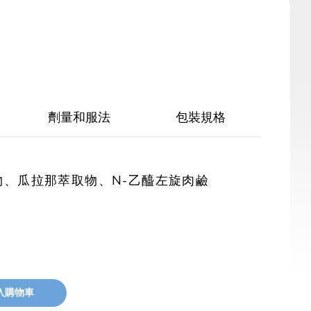
劑量和服法
包裝規格
、瓜拉那萃取物、N-乙醯左旋肉鹼
入購物車