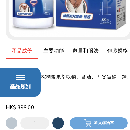
產品成份
主要功能
劑量和服法
包裝規格
鋸棕櫚漿果、鋸棕櫚漿果萃取物、番茄、β-谷甾醇、鋅
硒
產品類別
HK$ 399.00
加入購物車