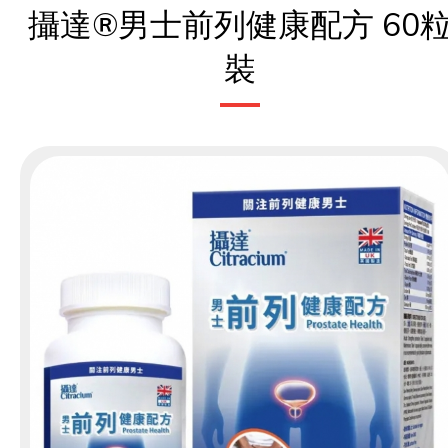
攝達®男士前列健康配方 60
裝