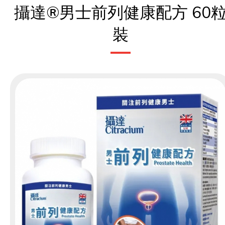
攝達®男士前列健康配方 60
裝