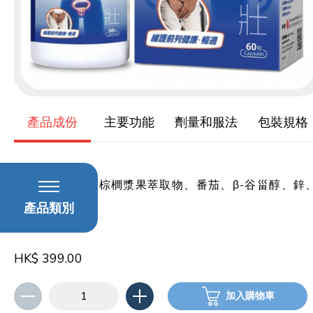
產品成份
主要功能
劑量和服法
包裝規格
鋸棕櫚漿果、鋸棕櫚漿果萃取物、番茄、β-谷甾醇、鋅
硒
產品類別
HK$ 399.00
加入購物車