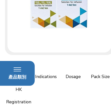
Active
ingredient(s)
Indications
Dosage
Pack Size
產品類別
HK
Registration